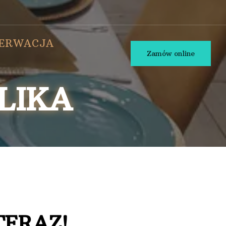
ZERWACJA
Zamów online
LIKA
TERAZ!