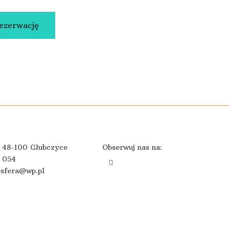
rezerwację
, 48-100 Głubczyce
Obserwuj nas na:
5 054
sfera@wp.pl